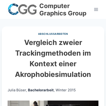
Skip
Computer
to
Graphics Group
content
ABSCHLUSSARBEITEN
Vergleich zweier
Trackingmethoden im
Kontext einer
Akrophobiesimulation
Julia Büser,
Bachelorarbeit
, Winter 2015