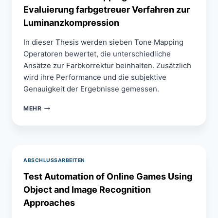
Evaluierung farbgetreuer Verfahren zur
Luminanzkompression
In dieser Thesis werden sieben Tone Mapping
Operatoren bewertet, die unterschiedliche
Ansätze zur Farbkorrektur beinhalten. Zusätzlich
wird ihre Performance und die subjektive
Genauigkeit der Ergebnisse gemessen.
REAL
MEHR
TIME
TONE
MAPPING
–
EINE
ABSCHLUSSARBEITEN
EVALUIERUNG
FARBGETREUER
Test Automation of Online Games Using
VERFAHREN
Object and Image Recognition
ZUR
LUMINANZKOMPRESSION
Approaches