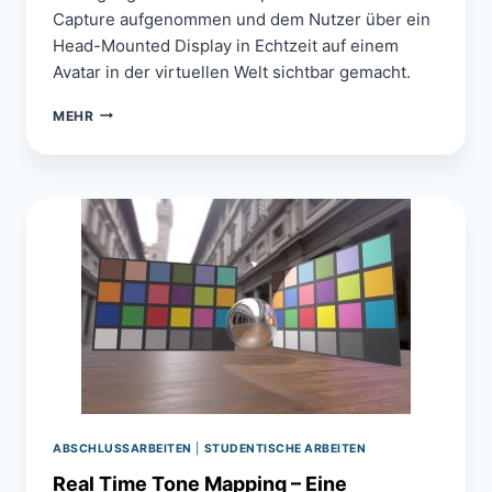
Capture aufgenommen und dem Nutzer über ein
Head-Mounted Display in Echtzeit auf einem
Avatar in der virtuellen Welt sichtbar gemacht.
VERGLEICH
MEHR
ZWEIER
TRACKINGMETHODEN
IM
KONTEXT
EINER
AKROPHOBIESIMULATION
ABSCHLUSSARBEITEN
|
STUDENTISCHE ARBEITEN
Real Time Tone Mapping – Eine