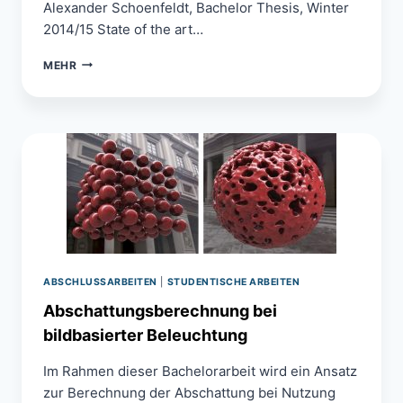
Alexander Schoenfeldt, Bachelor Thesis, Winter
2014/15 State of the art…
TEST
MEHR
AUTOMATION
OF
ONLINE
GAMES
USING
OBJECT
AND
IMAGE
RECOGNITION
APPROACHES
ABSCHLUSSARBEITEN
|
STUDENTISCHE ARBEITEN
Abschattungsberechnung bei
bildbasierter Beleuchtung
Im Rahmen dieser Bachelorarbeit wird ein Ansatz
zur Berechnung der Abschattung bei Nutzung