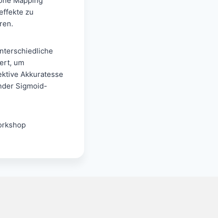
 Tone Mapping
effekte zu
ren.
nterschiedliche
ert, um
jektive Akkuratesse
ender Sigmoid-
orkshop