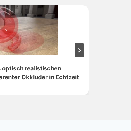
Vergle
optisch realistischen
Kontext
renter Okkluder in Echtzeit