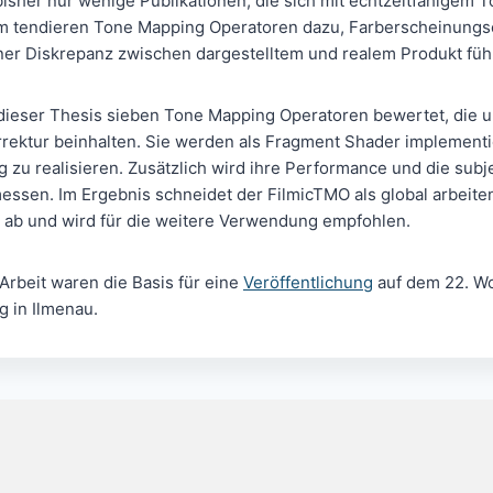
bisher nur wenige Publikationen, die sich mit echtzeitfähigem
m tendieren Tone Mapping Operatoren dazu, Farberscheinungs
iner Diskrepanz zwischen dargestelltem und realem Produkt füh
dieser Thesis sieben Tone Mapping Operatoren bewertet, die u
rrektur beinhalten. Sie werden als Fragment Shader implementi
g zu realisieren. Zusätzlich wird ihre Performance und die sub
essen. Im Ergebnis schneidet der FilmicTMO als global arbeit
 ab und wird für die weitere Verwendung empfohlen.
Arbeit waren die Basis für eine
Veröffentlichung
auf dem 22. W
g in Ilmenau.