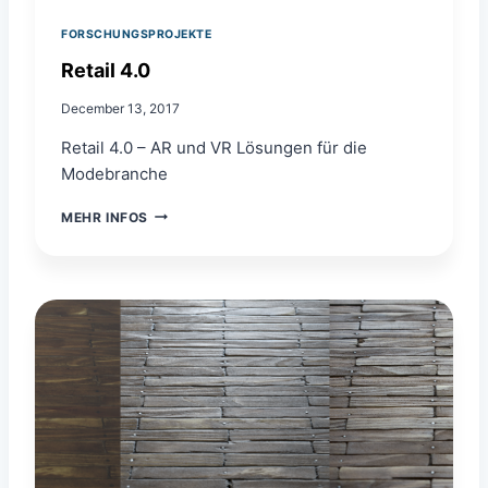
O
P
FORSCHUNGSPROJEKTE
H
Retail 4.0
E
N
December 13, 2017
V
O
Retail 4.0 – AR und VR Lösungen für die
R
Modebranche
S
O
R
R
MEHR INFOS
E
G
T
E
A
I
L
4
.
0