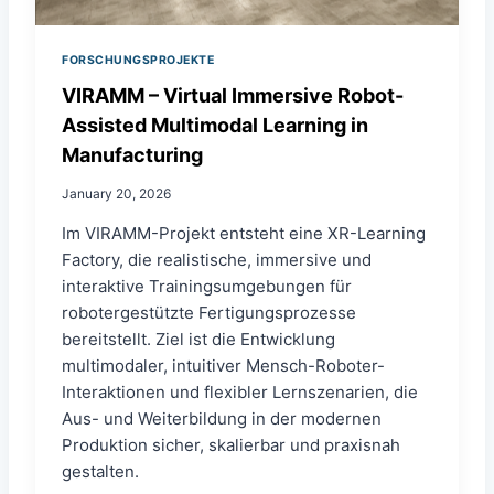
S
T
O
FORSCHUNGSPROJEKTE
V
VIRAMM – Virtual Immersive Robot-
E
Assisted Multimodal Learning in
A
R
Manufacturing
–
K
January 20, 2026
I
-
Im VIRAMM-Projekt entsteht eine XR-Learning
R
Factory, die realistische, immersive und
E
interaktive Trainingsumgebungen für
K
robotergestützte Fertigungsprozesse
O
N
bereitstellt. Ziel ist die Entwicklung
S
multimodaler, intuitiver Mensch-Roboter-
T
Interaktionen und flexibler Lernszenarien, die
R
U
Aus- und Weiterbildung in der modernen
I
Produktion sicher, skalierbar und praxisnah
E
gestalten.
R