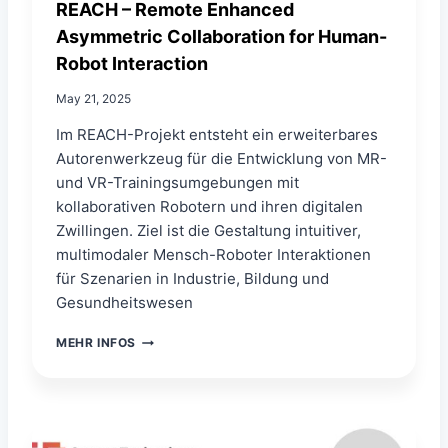
REACH – Remote Enhanced
L
Asymmetric Collaboration for Human-
-
R
Robot Interaction
E
A
May 21, 2025
L
I
Im REACH-Projekt entsteht ein erweiterbares
T
Autorenwerkzeug für die Entwicklung von MR-
Y
und VR-Trainingsumgebungen mit
-
kollaborativen Robotern und ihren digitalen
T
R
Zwillingen. Ziel ist die Gestaltung intuitiver,
A
multimodaler Mensch-Roboter Interaktionen
I
für Szenarien in Industrie, Bildung und
N
Gesundheitswesen
I
N
R
G
MEHR INFOS
E
S
A
U
C
M
H
G
–
E