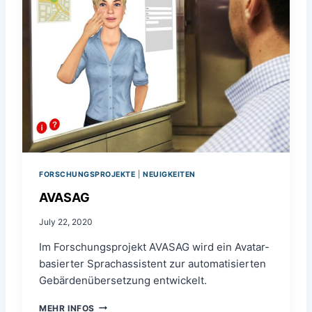
–
K
O
L
L
A
B
O
R
A
T
I
V
E
FORSCHUNGSPROJEKTE
|
NEUIGKEITEN
S
AVASAG
V
I
July 22, 2020
R
T
Im Forschungsprojekt AVASAG wird ein Avatar-
U
basierter Sprachassistent zur automatisierten
A
Gebärdenübersetzung entwickelt.
L
R
A
E
MEHR INFOS