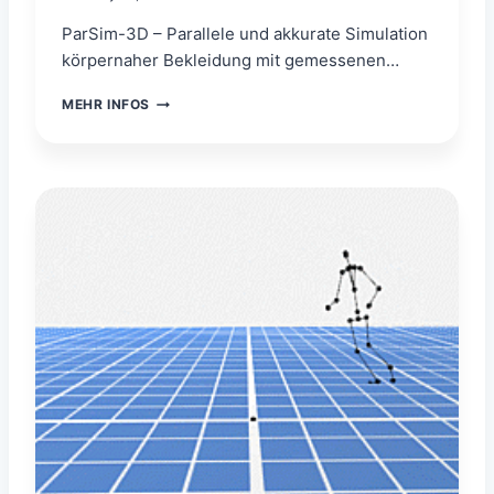
ParSim-3D – Parallele und akkurate Simulation
körpernaher Bekleidung mit gemessenen…
P
MEHR INFOS
A
R
S
I
M
-
3
D