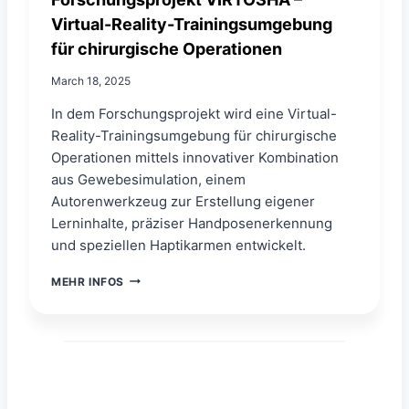
R
I
Virtual-Reality-Trainingsumgebung
O
R
B
für chirurgische Operationen
T
O
U
T
March 18, 2025
A
-
L
A
In dem Forschungsprojekt wird eine Virtual-
R
S
Reality-Trainingsumgebung für chirurgische
E
S
A
Operationen mittels innovativer Kombination
I
L
aus Gewebesimulation, einem
S
I
T
Autorenwerkzeug zur Erstellung eigener
T
E
Y
Lerninhalte, präziser Handposenerkennung
D
und speziellen Haptikarmen entwickelt.
M
U
F
MEHR INFOS
L
O
T
R
I
S
M
C
O
H
D
U
A
N
L