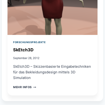
FORSCHUNGSPROJEKTE
SkEtch3D
September 28, 2012
SkEtch3D – Skizzenbasierte Eingabetechniken
für das Bekleidungsdesign mittels 3D
Simulation
S
MEHR INFOS
K
E
T
C