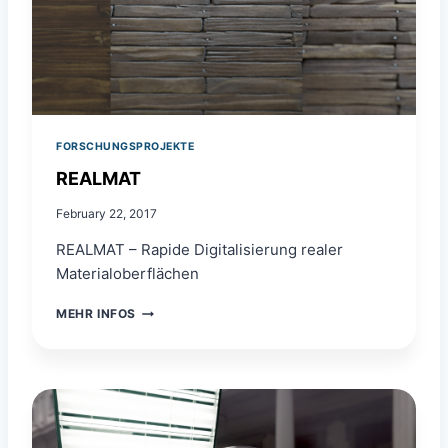
FORSCHUNGSPROJEKTE
REALMAT
February 22, 2017
REALMAT – Rapide Digitalisierung realer
Materialoberflächen
R
MEHR INFOS
E
A
L
M
A
T