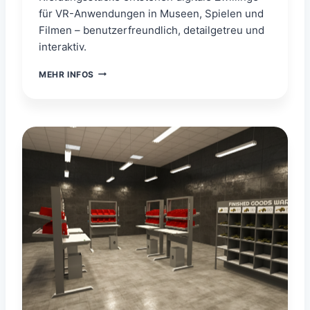
für VR-Anwendungen in Museen, Spielen und
Filmen – benutzerfreundlich, detailgetreu und
interaktiv.
F
MEHR INFOS
O
R
S
C
H
U
N
G
S
P
R
O
J
E
K
T
H
I