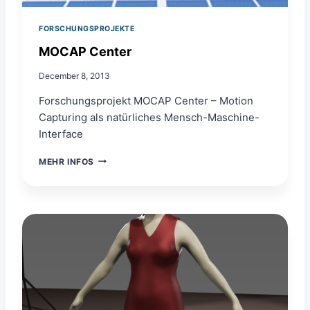
FORSCHUNGSPROJEKTE
MOCAP Center
December 8, 2013
Forschungsprojekt MOCAP Center – Motion
Capturing als natürliches Mensch-Maschine-
Interface
M
MEHR INFOS
O
C
A
P
C
E
N
T
E
R