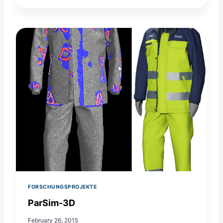
A
L
T
E
X
FORSCHUNGSPROJEKTE
ParSim-3D
February 26, 2015