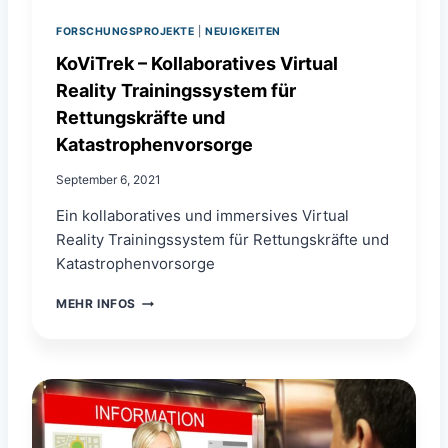
O
–
B
G
FORSCHUNGSPROJEKTE
|
NEUIGKEITEN
O
A
T
KoViTrek – Kollaboratives Virtual
M
I
Reality Trainingssystem für
E
N
S
Rettungskräfte und
T
T
E
Katastrophenvorsorge
E
R
C
A
September 6, 2021
H
C
N
T
Ein kollaboratives und immersives Virtual
O
I
Reality Trainingssystem für Rettungskräfte und
L
O
O
Katastrophenvorsorge
N
G
Y
K
MEHR INFOS
N
O
E
V
T
I
W
T
O
R
R
E
K
K